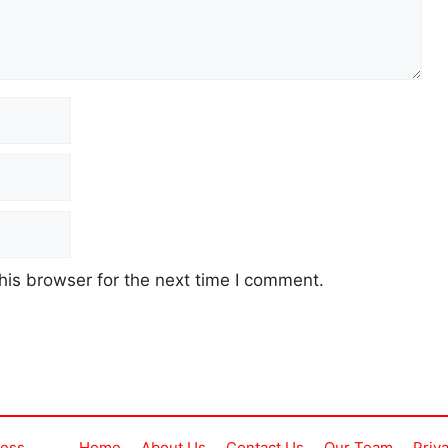
his browser for the next time I comment.
ress
Home
About Us
Contact Us
Our Team
Priv