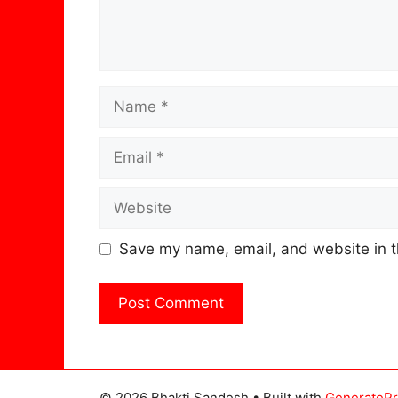
Name
Email
Website
Save my name, email, and website in t
© 2026 Bhakti Sandesh
• Built with
GenerateP