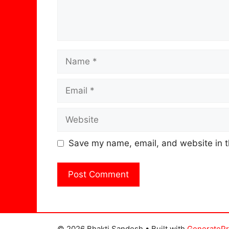
Name
Email
Website
Save my name, email, and website in t
© 2026 Bhakti Sandesh
• Built with
GenerateP