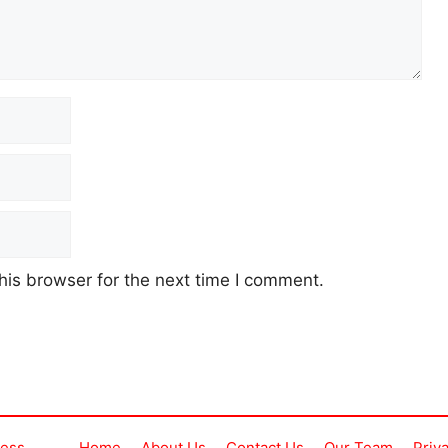
his browser for the next time I comment.
ress
Home
About Us
Contact Us
Our Team
Priv