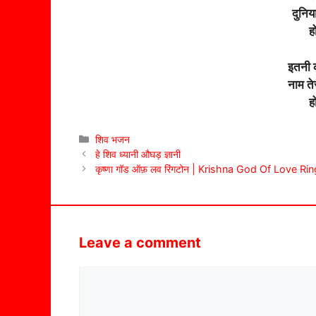
दुनिय
ह
इतनी क
नाम ते
ह
Categories
शिव भजन
हे शिव ध्यानी औघड़ ज्ञानी
कृष्णा गॉड ऑफ़ लव रिंगटोन | Krishna God Of Love Ri
Leave a comment
Comment