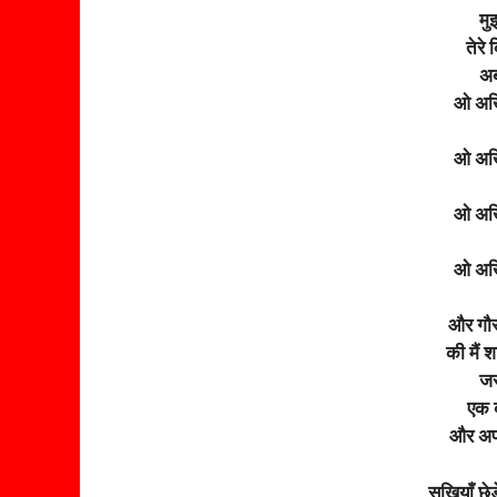
मु
तेरे
अब
ओ अखि
ओ अखि
ओ अखि
ओ अखि
और गौरा
की मैं शक
जर
एक 
और अप
सखियाँ छेड