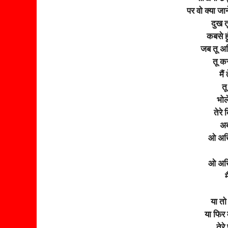
पर वो क्या जान
दुख त
कबसे हू
जब तू अवि
तू क
मैं
त
भोल
तेरे
अब
ओ अखि
ओ अखि
म
या तो
या फिर
तेरे