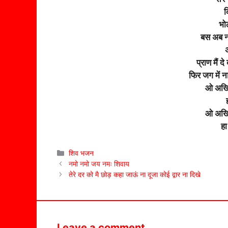
क
भो
बस अब ना
प्राण मैं 
फिर जग में 
ओ अखिय
ओ अखिय
हा
Categories
शिव भजन
नमो नमो जय नमः शिवाय
तेरे दर को मै छोड़ कहा जाऊं ना दूजा कोई द्वार ना दिखे
Leave a comment