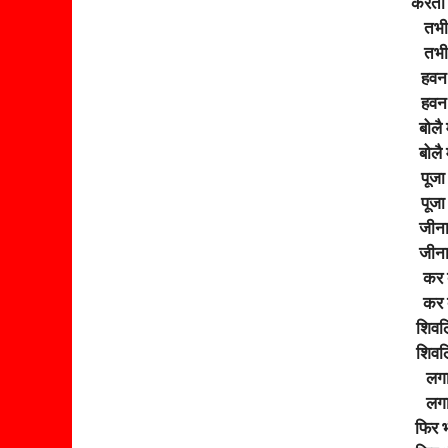
करता 
तभी
तभी
हवन 
हवन 
बोलै 
बोलै 
पूजा 
पूजा 
जीना
जीना
कर द
कर द
शिवलि
शिवलि
लगा
लगा
फिर भ