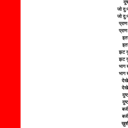
दूष
जो दुः
जो दुः
प्राण
प्राण
इतन
इतन
झट दू
झट दू
भाग 
भाग 
देख
देख
दुष
दुष
बजी 
बजी 
ख़ुश