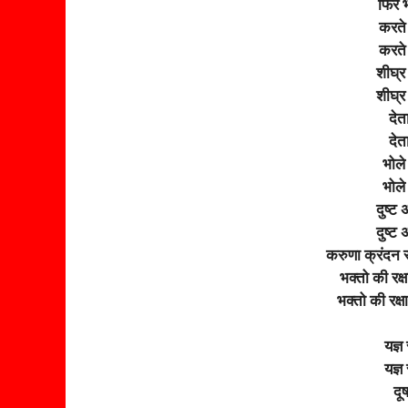
फिर भ
करते
करते
शीघ्र 
शीघ्र 
देत
देत
भोले
भोले
दुष्ट
दुष्ट
करुणा क्रंदन स
भक्तो की रक्
भक्तो की रक्
यज्ञ
यज्ञ
दूष