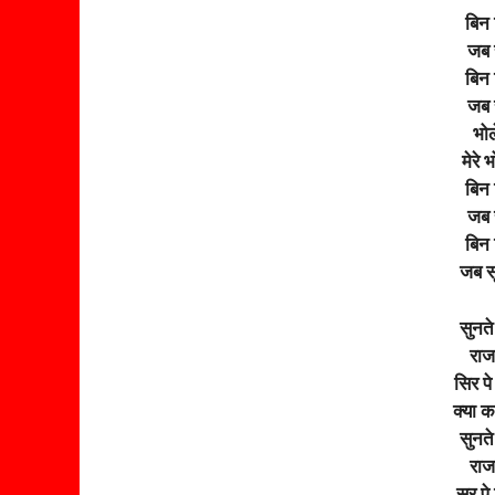
बिन 
जब 
बिन 
जब 
भोल
मेरे 
बिन 
जब 
बिन 
जब स
सुनत
राज
सिर प
क्या 
सुनत
राज
सर पे