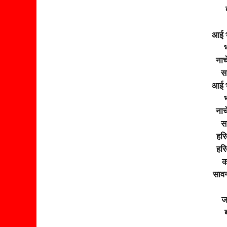
आई भ
भ
नाच
सा
आई भ
भ
नाच
सा
हरि
हरि
क
सावन
ज