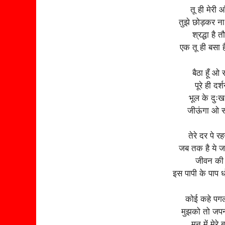
तू ही मेरी आ
तुझे छोड़कर न
श्रद्धा है 
एक तू ही बसा 
बैठा हूँ 
पूरे ही दर
भूल के दुःख
जीऊंगा ओ स
तेरे दर पे रह
जब तक है ये जा
जीवन की नै
इस पापी के पाप
कोई कहे पगल
मुझको तो जपन
मन में मेरे