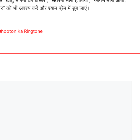
े “खाटू में रंगों की बौछार”, “सतरंगी मेला है आयो”, “फागण मेला आया,
” को भी अवश्य करें और श्याम प्रेम में डूब जाएं।
und Bhooton Ka Ringtone