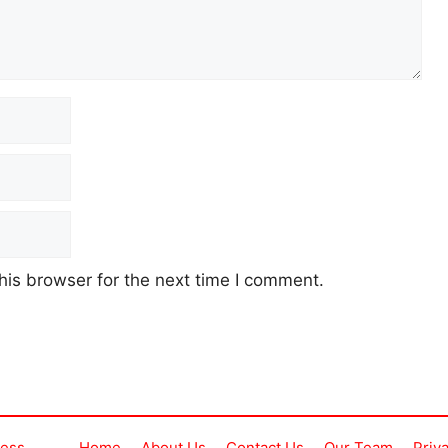
his browser for the next time I comment.
ress
Home
About Us
Contact Us
Our Team
Priv