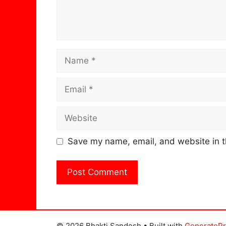
Name
Email
Website
Save my name, email, and website in t
© 2026 Bhakti Sandesh
• Built with
GenerateP