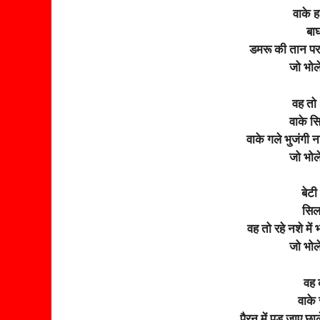
वाके 
बाघ
डमरू की तान पर 
जो भोल
वह तो 
वाके सिर
वाके गले भुजंगी 
जो भोल
बेटी
सिलब
वह तो रहे नशे में
जो भोल
वह 
वाके 
पैरन में पड़ जाए छ