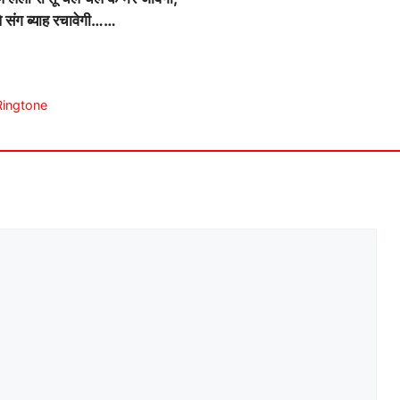
े संग ब्याह रचावेगी……
 Ringtone