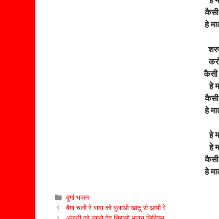
हे 
कैसी 
हे मा
शरण 
करो
कैसी 
हे 
कैसी 
हे मा
हे 
हे 
कैसी 
हे मा
Categories
दुर्गा भजन
बैगा चलो रे बाबा को बुलाओ खाटू से आयो रे
अंजनी को लालो देव निरालो भजन लिरिक्स