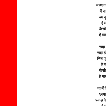
चरण क
मैं प
यम द
हे 
कैसी 
हे मा
सदा ह
सदा ही
नित प्
हे 
कैसी 
हे मा
ना मैं
छाया
पकड़ के