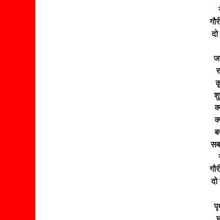
गौ
दो
जह
स
क
श
क्
क्
ब
सब
गौ
दो 
प
भ