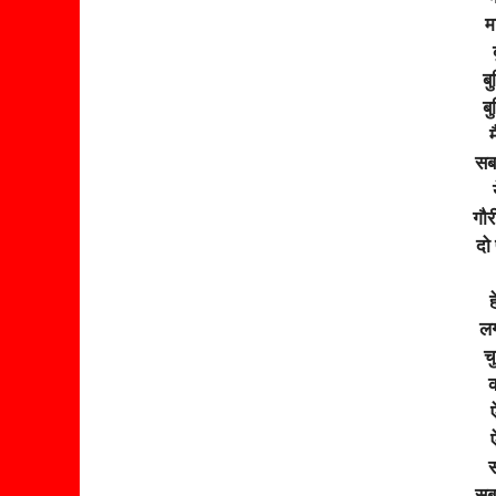
म
बु
बु
म
सब
गौ
दो 
ह
लग
च
क
स
सब