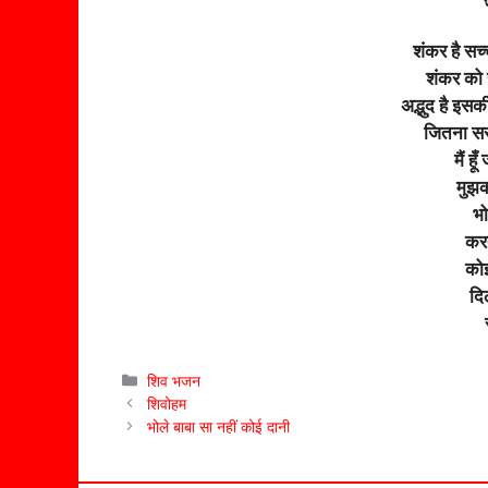
शंकर है सच्च
शंकर को हर
अद्भुद है इसक
जितना सर
मैं ह
मुझको
भो
करत
कोइ
दि
Categories
शिव भजन
शिवोहम
भोले बाबा सा नहीं कोई दानी