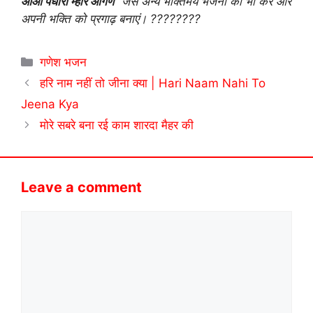
आओ पधारो म्हारे आंगणे”
जैसे अन्य भक्तिमय भजनों को भी करें और
अपनी भक्ति को प्रगाढ़ बनाएं। ????????
Categories
गणेश भजन
हरि नाम नहीं तो जीना क्या | Hari Naam Nahi To
Jeena Kya
मोरे सबरे बना रई काम शारदा मैहर की
Leave a comment
Comment