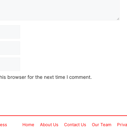
his browser for the next time I comment.
ress
Home
About Us
Contact Us
Our Team
Priv