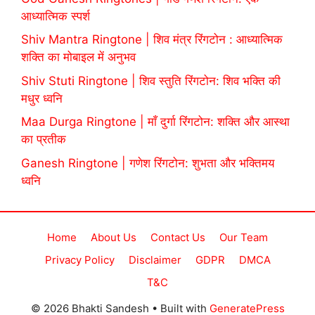
आध्यात्मिक स्पर्श
Shiv Mantra Ringtone | शिव मंत्र रिंगटोन : आध्यात्मिक
शक्ति का मोबाइल में अनुभव
Shiv Stuti Ringtone | शिव स्तुति रिंगटोन: शिव भक्ति की
मधुर ध्वनि
Maa Durga Ringtone | माँ दुर्गा रिंगटोन: शक्ति और आस्था
का प्रतीक
Ganesh Ringtone | गणेश रिंगटोन: शुभता और भक्तिमय
ध्वनि
Home
About Us
Contact Us
Our Team
Privacy Policy
Disclaimer
GDPR
DMCA
T&C
© 2026 Bhakti Sandesh
• Built with
GeneratePress