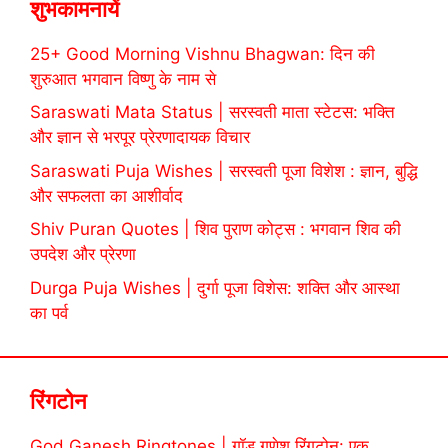
शुभकामनायें
25+ Good Morning Vishnu Bhagwan: दिन की
शुरुआत भगवान विष्णु के नाम से
Saraswati Mata Status | सरस्वती माता स्टेटस: भक्ति
और ज्ञान से भरपूर प्रेरणादायक विचार
Saraswati Puja Wishes | सरस्वती पूजा विशेश : ज्ञान, बुद्धि
और सफलता का आशीर्वाद
Shiv Puran Quotes | शिव पुराण कोट्स : भगवान शिव की
उपदेश और प्रेरणा
Durga Puja Wishes | दुर्गा पूजा विशेस: शक्ति और आस्था
का पर्व
रिंगटोन
God Ganesh Ringtones | गॉड गणेश रिंगटोन: एक