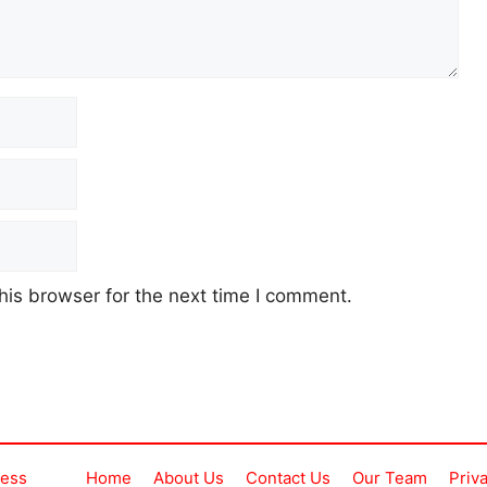
his browser for the next time I comment.
ress
Home
About Us
Contact Us
Our Team
Priv