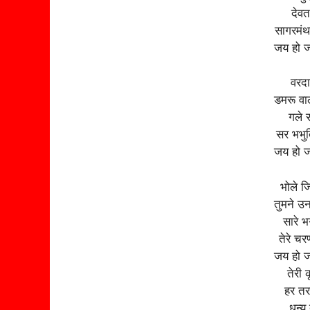
देवत
सागरमंथ
जय हो ज
वरदा
डमरू वा
गले स
सर भभु
जय हो ज
भोले ज
तुमने उ
सारे 
तेरे च
जय हो ज
तेरी 
हर तरफ
धन्य 