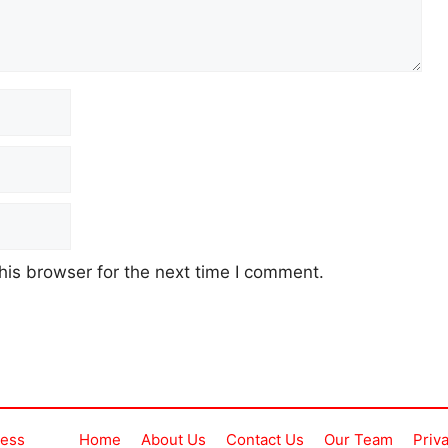
his browser for the next time I comment.
ress
Home
About Us
Contact Us
Our Team
Priv