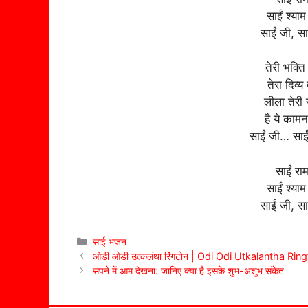
साईं श्याम
साईं जी, सा
तेरी भक्ति
तेरा दिव्
लीला तेरी 
है ये कामन
साईं जी… साई
साईं रा
साईं श्याम
साईं जी, सा
Categories
साई भजन
ओडी ओडी उत्कलंथा रिंगटोन | Odi Odi Utkalantha Rin
सपने में आम देखना: जानिए क्या है इसके शुभ-अशुभ संकेत