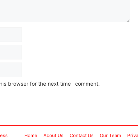
his browser for the next time I comment.
ress
Home
About Us
Contact Us
Our Team
Priv