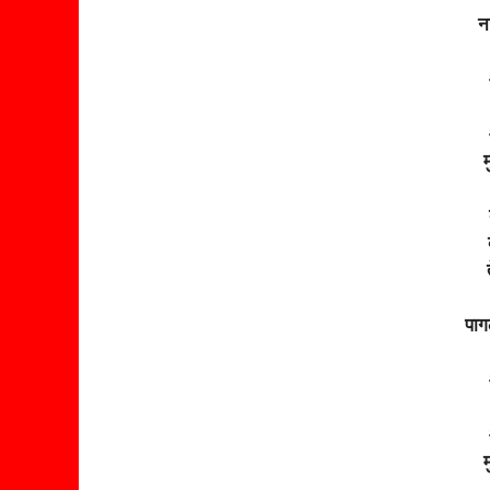
ना
म
पाग
म