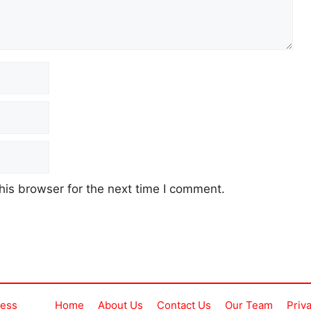
his browser for the next time I comment.
ress
Home
About Us
Contact Us
Our Team
Priv