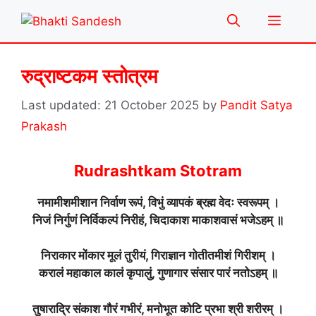
Skip
Menu
to
content
रुद्राष्टकम स्तोत्रम
21 October 2025
by
Pandit Satya
Prakash
Rudrashtkam Stotram
नमामीशमीशान निर्वाण रूपं, विभुं व्यापकं ब्रह्म वेदः स्वरूपम् ।
निजं निर्गुणं निर्विकल्पं निरीहं, चिदाकाश माकाशवासं भजेऽहम् ॥
निराकार मोंकार मूलं तुरीयं, गिराज्ञान गोतीतमीशं गिरीशम् ।
करालं महाकाल कालं कृपालुं, गुणागार संसार पारं नतोऽहम् ॥
तुषाराद्रि संकाश गौरं गभीरं, मनोभूत कोटि प्रभा श्री शरीरम् ।