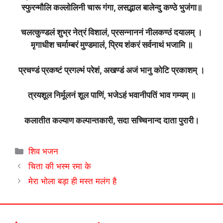
स्फुरन्मौलि कल्लोलिनी चारू गंगा, लसद्भाल बालेन्दु कण्ठे भुजंगा॥
चलत्कुण्डलं शुभ्र नेत्रं विशालं, प्रसन्नाननं नीलकण्ठं दयालम् ।
मृगाधीश चर्माम्बरं मुण्डमालं, प्रिय शंकरं सर्वनाथं भजामि ॥
प्रचण्डं प्रकष्टं प्रगल्भं परेशं, अखण्डं अजं भानु कोटि प्रकाशम् ।
त्रयशूल निर्मूलनं शूल पाणिं, भजेऽहं भवानीपतिं भाव गम्यम् ॥
कलातीत कल्याण कल्पान्तकारी, सदा सच्चिनान्द दाता पुरारी।
Categories
शिव भजन
चिता की भस्म रमा के
मेरा भोला बड़ा ही मस्त मलंग है