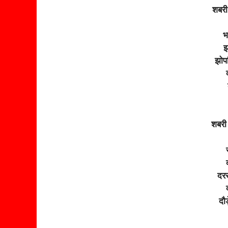
शबरी
भ
झ
झोपड
शबरी
दरस
दौड