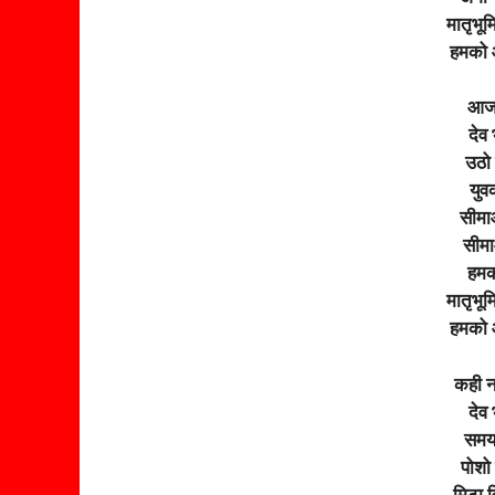
मातृभू
हमको 
आज 
देव
उठो 
युव
सीमा
सीमा
हमको
मातृभू
हमको 
कही न
देव
समय 
पोशो
मिटा व