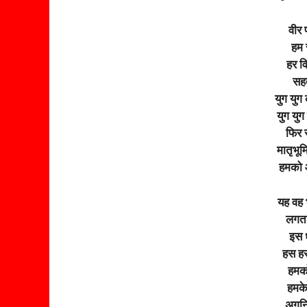
वीर 
हम स
हर व
सहत
युग युग
युग यु
फिर 
मातृभू
हमको 
यह वह 
लगता
इस ध
हस हस
हमको
हमके
अगनि