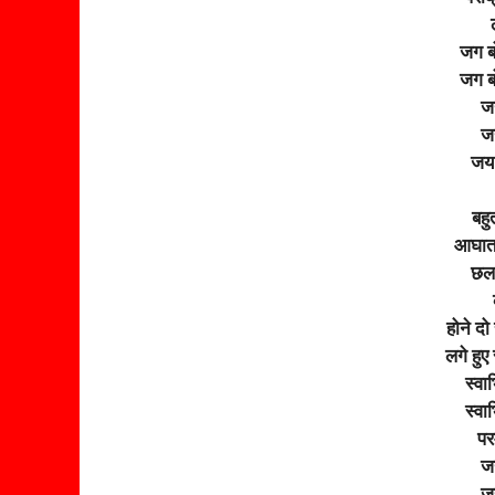
जग ब
जग ब
जय
जय
जय 
बहु
आघात 
छलन
होने दो
लगे हुए
स्वा
स्वा
पर
जय
जय