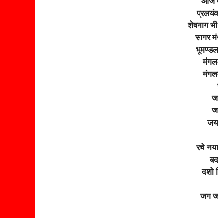
आज व्
प्रलयं
शेषनाग भी
सागर मं
भूमण्डल
मंगल
मंगल
जय
जय
जय 
रचे नया
बद
दशो द
जग जन