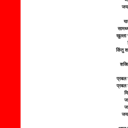
जय 
या
सामर्
खुल्ला
किंतु 
शक्त
प्रबल 
प्रबल 
मि
जय
जय
जय 