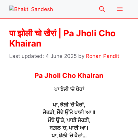
Skip
Menu
to
content
पा झोली चो खैरां | Pa Jholi Cho
Khairan
4 June 2025
by
Rohan Pandit
Pa Jholi Cho Khairan
ਪਾ ਝੋਲੀ ‘ਚੋ ਖੈਰਾਂ
ਪਾ, ਝੋਲੀ ‘ਚੋ ਖੈਰਾਂ,
ਜੇਹੜੀ, ਮੌਂਢੇ ਉੱਤੇ ਪਾਈ ਆ ll
ਮੌਂਢੇ ਉੱਤੇ, ਪਾਈ ਜੇਹੜੀ,
ਬਗ਼ਲ ‘ਚ, ਪਾਈ ਆ l
ਪਾ, ਝੋਲੀ ‘ਚੋ ਖੈਰਾਂ…