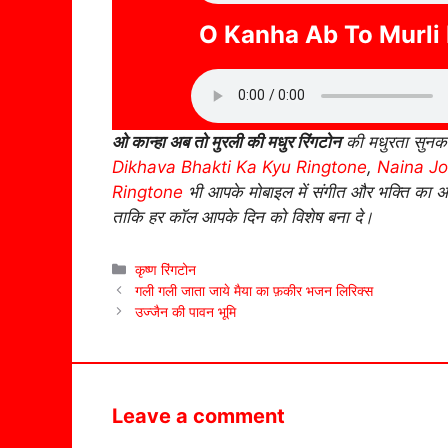
O Kanha Ab To Murli
ओ कान्हा अब तो मुरली की मधुर रिंगटोन
की मधुरता सुनक
Dikhava Bhakti Ka Kyu Ringtone
,
Naina Jo
Ringtone
भी आपके मोबाइल में संगीत और भक्ति का अ
ताकि हर कॉल आपके दिन को विशेष बना दे।
Categories
कृष्ण रिंगटोन
गली गली जाता जाये मैया का फ़कीर भजन लिरिक्स
उज्जैन की पावन भूमि
Leave a comment