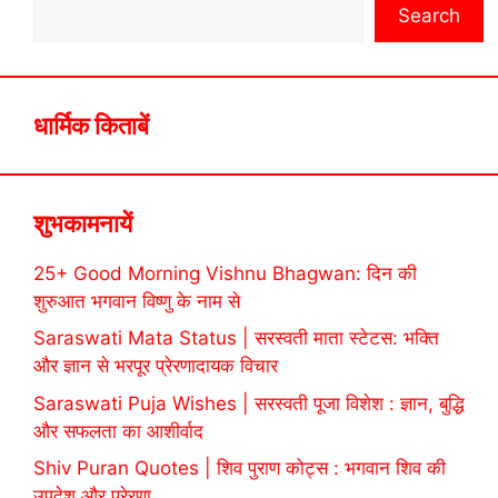
Search
धार्मिक किताबें
शुभकामनायें
25+ Good Morning Vishnu Bhagwan: दिन की
शुरुआत भगवान विष्णु के नाम से
Saraswati Mata Status | सरस्वती माता स्टेटस: भक्ति
और ज्ञान से भरपूर प्रेरणादायक विचार
Saraswati Puja Wishes | सरस्वती पूजा विशेश : ज्ञान, बुद्धि
और सफलता का आशीर्वाद
Shiv Puran Quotes | शिव पुराण कोट्स : भगवान शिव की
उपदेश और प्रेरणा