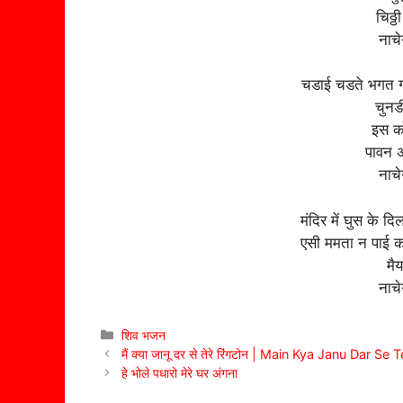
चिठ्ठ
नाचे
चडाई चडते भगत गान
चुनडी
इस को
पावन अ
नाचे
मंदिर में घुस के दिल
एसी ममता न पाई 
मैय
नाचे
Categories
शिव भजन
मैं क्या जानू दर से तेरे रिंगटोन | Main Kya Janu Dar S
हे भोले पधारो मेरे घर अंगना