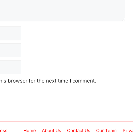
his browser for the next time I comment.
ress
Home
About Us
Contact Us
Our Team
Priv