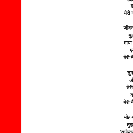
ह
मेरी
जीवन
मु
माया
ए
मेरी
तुम
औ
तेर
क
मेरी
मोह म
तुझ
‘राजेन्