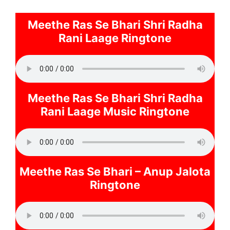
Meethe Ras Se Bhari Shri Radha
Rani Laage Ringtone
Meethe Ras Se Bhari Shri Radha
Rani Laage Music Ringtone
Meethe Ras Se Bhari – Anup Jalota
Ringtone