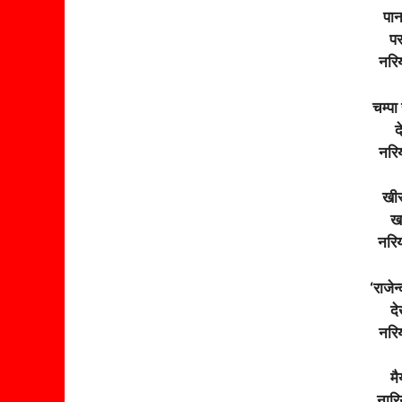
पान
पर
नरि
चम्पा
द
नरि
खीर
ख
नरि
‘राजेन
दे
नरि
मै
नार