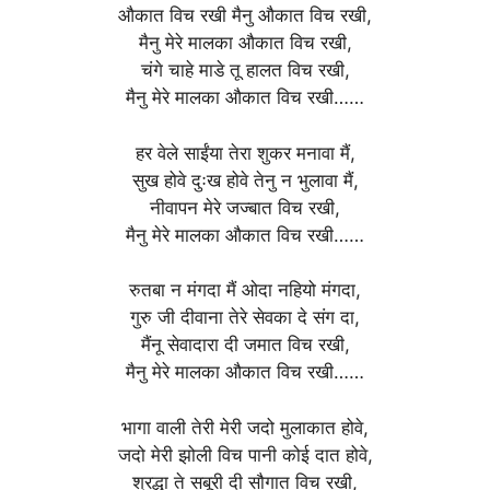
औकात विच रखी मैनु औकात विच रखी,
मैनु मेरे मालका औकात विच रखी,
चंगे चाहे माडे तू हालत विच रखी,
मैनु मेरे मालका औकात विच रखी……
हर वेले साईंया तेरा शुकर मनावा मैं,
सुख होवे दुःख होवे तेनु न भुलावा मैं,
नीवापन मेरे जज्बात विच रखी,
मैनु मेरे मालका औकात विच रखी……
रुतबा न मंगदा मैं ओदा नहियो मंगदा,
गुरु जी दीवाना तेरे सेवका दे संग दा,
मैंनू सेवादारा दी जमात विच रखी,
मैनु मेरे मालका औकात विच रखी……
भागा वाली तेरी मेरी जदो मुलाकात होवे,
जदो मेरी झोली विच पानी कोई दात होवे,
श्रद्धा ते सबूरी दी सौगात विच रखी,