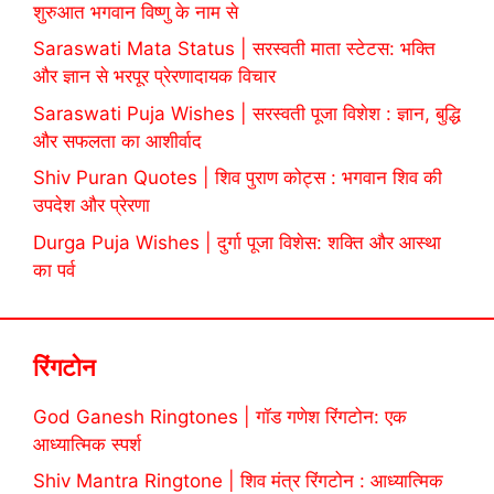
शुरुआत भगवान विष्णु के नाम से
Saraswati Mata Status | सरस्वती माता स्टेटस: भक्ति
और ज्ञान से भरपूर प्रेरणादायक विचार
Saraswati Puja Wishes | सरस्वती पूजा विशेश : ज्ञान, बुद्धि
और सफलता का आशीर्वाद
Shiv Puran Quotes | शिव पुराण कोट्स : भगवान शिव की
उपदेश और प्रेरणा
Durga Puja Wishes | दुर्गा पूजा विशेस: शक्ति और आस्था
का पर्व
रिंगटोन
God Ganesh Ringtones | गॉड गणेश रिंगटोन: एक
आध्यात्मिक स्पर्श
Shiv Mantra Ringtone | शिव मंत्र रिंगटोन : आध्यात्मिक