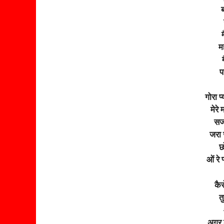
ब
म
प
गोरा प
मेरे 
सजा
जरा 
छ
ओं रे 
कैस
त
अगर क