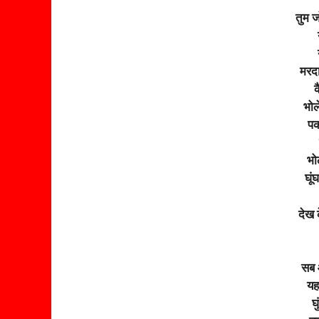
तुम ज
मरद
क
भोल
पक
भो
घू
देख 
सब आ
यह 
घ