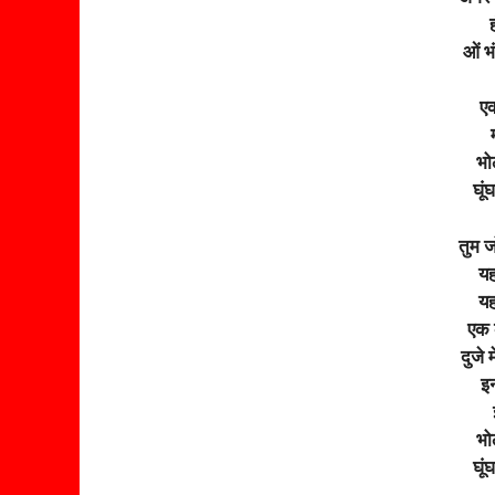
ह
ओं भ
एक
भो
घू
तुम ज
यह
यह
एक क
दुजे 
इन
भो
घू