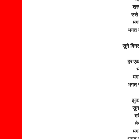
शरण
उसे 
मगन
भगत 
सुने विन
हर एक 
भ
मगन
भगत 
झुक
सुन
भर
मे
मगन