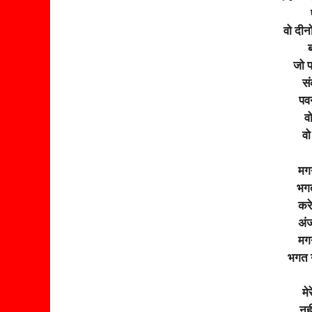
वो दीन
जो प
सं
पव
वो
वो
मगन
भगत
करे
अंज
मगन
भगत 
मे
नही