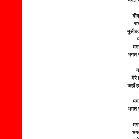
भगत 
दीव
रा
मुसीबत
प
मगन
भगत 
न
मेरे
जहाँ ह
मगन
भगत 
मगन
भगत