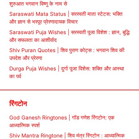
शुरुआत भगवान विष्णु के नाम से
Saraswati Mata Status | सरस्वती माता स्टेटस: भक्ति
और ज्ञान से भरपूर प्रेरणादायक विचार
Saraswati Puja Wishes | सरस्वती पूजा विशेश : ज्ञान, बुद्धि
और सफलता का आशीर्वाद
Shiv Puran Quotes | शिव पुराण कोट्स : भगवान शिव की
उपदेश और प्रेरणा
Durga Puja Wishes | दुर्गा पूजा विशेस: शक्ति और आस्था
का पर्व
रिंगटोन
God Ganesh Ringtones | गॉड गणेश रिंगटोन: एक
आध्यात्मिक स्पर्श
Shiv Mantra Ringtone | शिव मंत्र रिंगटोन : आध्यात्मिक