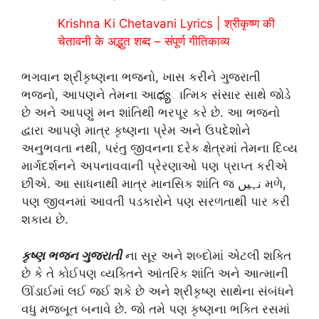
Krishna Ki Chetavani Lyrics | श्रीकृष्ण की
चेतावनी के अद्भुत शब्द – संपूर्ण गीतिकाव्य
ભગવાન શ્રીકૃષ્ણના ભજનો, ખાસ કરીને ગુજરાતી
ભજનો, આપણને તેમના આధ్యાત્મિક સંસાર સાથે જોડે
છે અને આપણું મન શાંતિથી ભરપૂર કરે છે. આ ભજનો
દ્વારા આપણે માત્ર કૃષ્ણના પ્રેમ અને ઉપદેશોને
અનુભવતા નથી, પરંતુ જીવનના દરેક ક્ષેત્રમાં તેમના દિવ્ય
માર્ગદર્શનને અપનાવવાની પ્રેરણાઓ પણ પ્રાપ્ત કરીએ
છીએ. આ સાધનાથી માત્ર માનસિક શાંતિ જ نہیں મળે,
પણ જીવનમાં આવતી પડકારોને પણ સરળતાથી પાર કરી
શકાય છે.
કૃષ્ણ ભજન ગુજરાતી
ના સૂર અને શબ્દોમાં એટલી શક્તિ
છે કે તે કોઈપણ વ્યક્તિને આંતરિક શાંતિ અને આત્માની
ઊંડાઈમાં લઈ જઈ શકે છે અને શ્રીકૃષ્ણ સાથેના સંબંધને
વધુ મજબૂત બનાવે છે. જો તમે પણ કૃષ્ણના ભક્તિ રસમાં