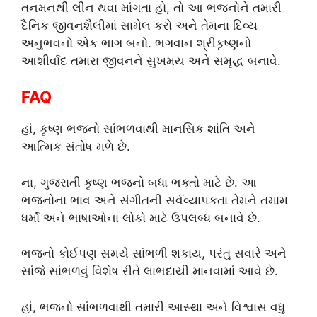
તનમનથી લીન થવા માંગતા હો, તો આ ભજનોને તમારી
દૈનિક જીવનશૈલીમાં સામેલ કરો અને તેમના દિવ્ય
અનુભવનો એક ભાગ બનો. ભગવાન શ્રીકૃષ્ણનો
આશીર્વાદ તમારા જીવનને સુખમય અને સમૃદ્ધ બનાવે.
FAQ
હાં, કૃષ્ણ ભજનો સાંભળવાથી માનસિક શાંતિ અને
આત્મિક સંતોષ મળે છે.
ના, ગુજરાતી કૃષ્ણ ભજનો બધા ભક્તો માટે છે. આ
ભજનોના ભાવ અને સંગીતની સર્વવ્યાપકતા તેમને તમામ
ધર્મો અને ભાષાઓના લોકો માટે ઉપલબ્ધ બનાવે છે.
ભજનો કોઈપણ સમયે સાંભળી શકાય, પરંતુ સવારે અને
સાંજે સાંભળવું વિશેષ રીતે લાભદાયી માનવામાં આવે છે.
હાં, ભજનો સાંભળવાથી તમારી આસ્થા અને વિશ્વાસ વધુ