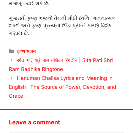
મજબૂત થઈ શકે છે.
ગુજરાતી કૃષ્ણ ભજનો તેમની મીઠી ધ્વનિ, ભાવનાત્મક
શબ્દો અને કૃષ્ણ પ્રત્યેના ઊંડા પ્રેમને કારણે વિશેષ
ગણાય છે.
Categories
कृष्ण भजन
सीता पति श्री राम राधिका रिंगटोन | Sita Pati Shri
Ram Radhika Ringtone
Hanuman Chalisa Lyrics and Meaning In
English : The Source of Power, Devotion, and
Grace
Leave a comment