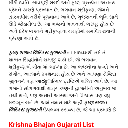
મીઠી ધ્વનિ, ભાવપૂર્ણ શબ્દો અને કૃષ્ણ પ્રત્યેના અનન્ય
પ્રેમને કારણે પ્રખ્યાત છે. ભગવાન શ્રીકૃષ્ણ, જેમને
દ્વારકાધીશ તરીકે પૂજવામાં આવે છે, ગુજરાતની ભૂમિ સાથે
ઊંડે જોડાયેલા છે. આ ભજનો ભાવનાથી ભરપૂર હોય છે
અને દરેક ભક્તને શ્રીકૃષ્ણના ચરણોમાં સમર્પિત થવાની
પ્રેરણા આપે છે.
કૃષ્ણ ભજન લિરિક્સ ગુજરાતી
ના માધ્યમથી તમે તે
શાશ્વત સિદ્ધાંતોને સમજી શકો છો, જે ભગવાન
શ્રીકૃષ્ણએ ગીતા માં આપ્યા છે. આ ભજનોના શબ્દો અને
સંગીત, આત્માને સ્પર્શનારા હોય છે અને આપણા રોજિંદા
જીવનને પણ આధ్యાત્મિક દ્રષ્ટિએ શક્તિ આપે છે. આ
ભજનો સાંભળવાથી માત્ર કૃષ્ણની હાજરીનો અનુભવ જ
નથી થતો, પણ અમારી આસ્થા અને વિશ્વાસ પણ વધુ
મજબૂત બને છે. અમે તમારા માટે અહીં
કૃષ્ણ ભજન
લિરિક્સ ગુજરાતી
ઉપલબ્ધ કરાવ્યા છે, જે આ પ્રમાણે છે-
Krishna Bhajan Gujarati List