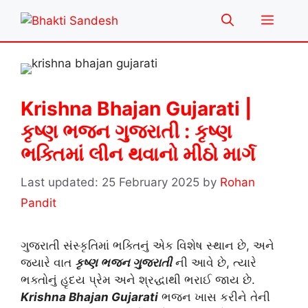
Skip
Menu
to
content
Krishna Bhajan Gujarati |
કૃષ્ણ ભજન ગુજરાતી : કૃષ્ણ
ભક્તિમાં લીન થવાનો મીઠો માર્ગ
25 February 2025
by
Rohan
Pandit
ગુજરાતી સંસ્કૃતિમાં ભક્તિનું એક વિશેષ સ્થાન છે, અને
જ્યારે વાત
કૃષ્ણ ભજન ગુજરાતી
ની આવે છે, ત્યારે
ભક્તોનું હૃદય પ્રેમ અને શ્રદ્ધાથી ભરાઈ જાય છે.
Krishna Bhajan Gujarati
ભજન ખાસ કરીને તેની