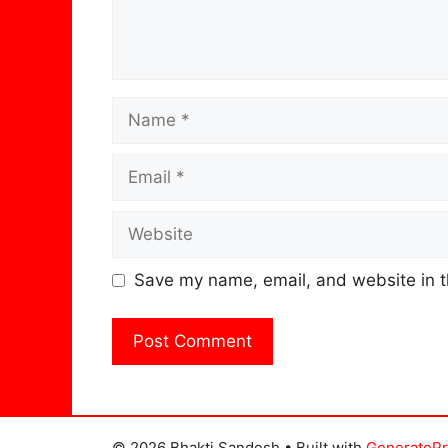
Name
Email
Website
Save my name, email, and website in t
© 2026 Bhakti Sandesh
• Built with
GenerateP