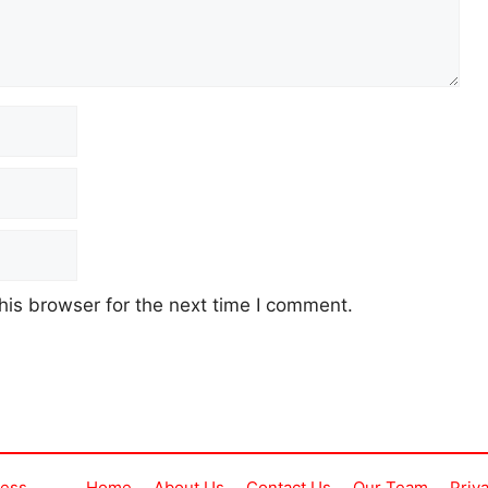
his browser for the next time I comment.
ress
Home
About Us
Contact Us
Our Team
Priv