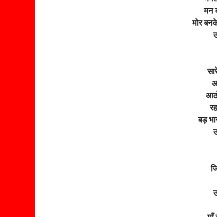
मन ब
मोर बनक
उ
सार
अम
आठो
रह
बड़ भा
उ
जि
उ
माँ