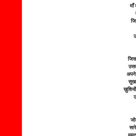
माँ
जि
उ
जिसक
उसकी
अपने 
सुख 
ख़ुशियो
उ
जोत
सार
ममता