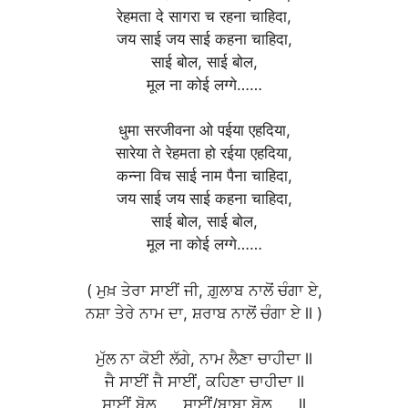
रेहमता दे सागरा च रहना चाहिदा,
जय साई जय साई कहना चाहिदा,
साई बोल, साई बोल,
मूल ना कोई लग्गे……
धुमा सरजीवना ओ पईया एहदिया,
सारेया ते रेहमता हो रईया एहदिया,
कन्ना विच साई नाम पैना चाहिदा,
जय साई जय साई कहना चाहिदा,
साई बोल, साई बोल,
मूल ना कोई लग्गे……
( ਮੁਖ਼ ਤੇਰਾ ਸਾਈਂ ਜੀ, ਗ਼ੁਲਾਬ ਨਾਲੋਂ ਚੰਗਾ ਏ,
ਨਸ਼ਾ ਤੇਰੇ ਨਾਮ ਦਾ, ਸ਼ਰਾਬ ਨਾਲੋਂ ਚੰਗਾ ਏ ll )
ਮੁੱਲ ਨਾ ਕੋਈ ਲੱਗੇ, ਨਾਮ ਲੈਣਾ ਚਾਹੀਦਾ ll
ਜੈ ਸਾਈਂ ਜੈ ਸਾਈਂ, ਕਹਿਣਾ ਚਾਹੀਦਾ ll
ਸਾਈਂ ਬੋਲ,,,,, ਸਾਈਂ/ਬਾਬਾ ਬੋਲ,,,,, ll