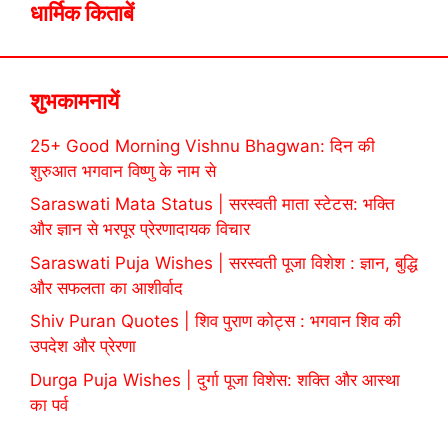
धार्मिक किताबें
शुभकामनायें
25+ Good Morning Vishnu Bhagwan: दिन की
शुरुआत भगवान विष्णु के नाम से
Saraswati Mata Status | सरस्वती माता स्टेटस: भक्ति
और ज्ञान से भरपूर प्रेरणादायक विचार
Saraswati Puja Wishes | सरस्वती पूजा विशेश : ज्ञान, बुद्धि
और सफलता का आशीर्वाद
Shiv Puran Quotes | शिव पुराण कोट्स : भगवान शिव की
उपदेश और प्रेरणा
Durga Puja Wishes | दुर्गा पूजा विशेस: शक्ति और आस्था
का पर्व