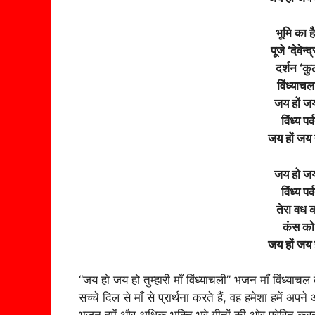
भूमि का ह
पूजे ‘देवेन
दर्शन ‘कु
विंध्याच
जय हों जय 
विंध्य प
जय हों जय ह
जय हो जय ह
विंध्य प
तेरा वध क
कंस को
जय हों जय ह
“जय हो जय हो तुम्हारी माँ विंध्याचली” भजन माँ विंध्या
सच्चे दिल से माँ से प्रार्थना करते हैं, वह हमेशा हमें अपन