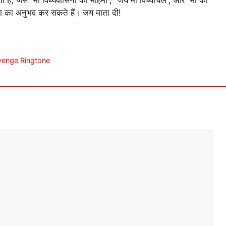
ै, जैसे “माँ विंध्यवासिनी की महिमा”, “जय माँ विंध्याचल”, और “माँ की
ृपा का अनुभव कर सकते हैं। जय माता दी!
venge Ringtone