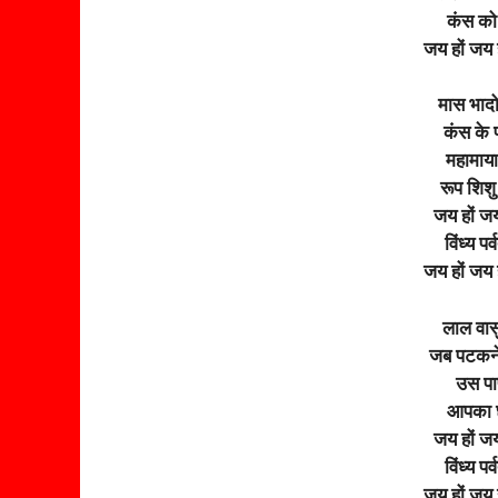
कंस को
जय हों जय ह
मास भादो
कंस के प
महामाया
रूप शिश
जय हों जय 
विंध्य प
जय हों जय ह
लाल वा
जब पटकने
उस पाप
आपका छ
जय हों जय 
विंध्य प
जय हों जय ह