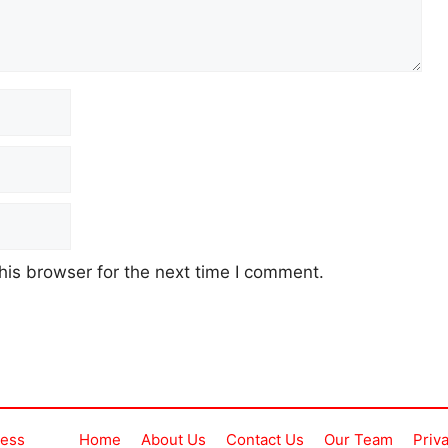
his browser for the next time I comment.
ress
Home
About Us
Contact Us
Our Team
Priv