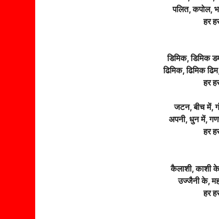
पलित, कपोल, भा
हर हर
डिमिक, डिमिक डम,
ढिमिक, ढिमिक ढिम,
हर हर
जटन, बीच में, ग
अपनी, धुन में, गण
हर हर
कैलाशी, काशी क
उज्जैनी के, मह
हर हर