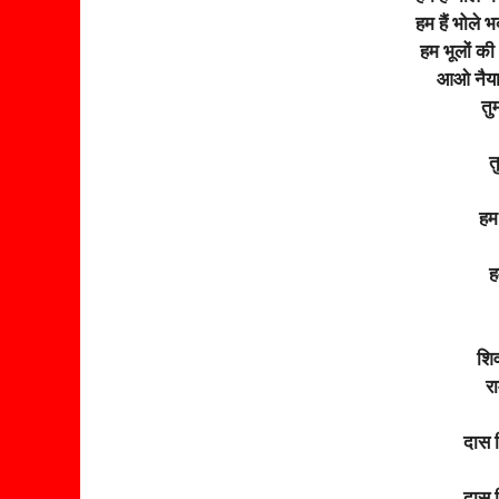
हम हैं भोले भक
हम भूलों की 
आओ नैया प
तु
त
हम 
ह
शि
र
दास 
दास 