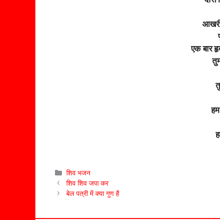
आखरी
एक बार हृ
तु
त
हम 
ह
Categories
शिव भजन
शिव शिव जपा कर
बेल पत्री में क्या गुण है