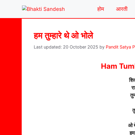
Skip
होम
आरती
to
content
हम तुम्हारे थे ओ भोले
20 October 2025
by
Pandit Satya 
Ham Tumh
शि
र
तु
त
ओ मे
हम 