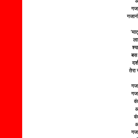
अ
गजा
गजानं
‘मा
ला
श्य
बस 
दर्
तेरा
गजा
गजा
वं
अ
वं
अ
गजा