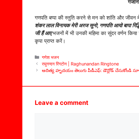
गजानं
गणपति बप्पा की स्तुति करने से मन को शांति और जीवन मे
शंकर लाल विनायक मेरी अरज सुनो, गणपति आयो बापा रिद्धि
जी हैं आए
भजनों में भी उनकी महिमा का सुंदर वर्णन कि
कृपा प्राप्त करें।
Categories
गणेश भजन
रघुनन्दन रिंगटोन | Raghunandan Ringtone
ఆదిత్య హృదయం తెలుగు పీడీఎఫ్: డౌన్లోడ్ చేసుకోండి స
Leave a comment
Comment