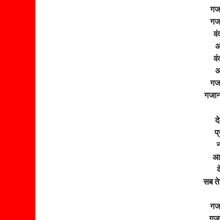
गजा
गजा
वं
अ
वं
अ
गजा
गजान
द
प्
न
आज
व
सब ते
गजा
गजा