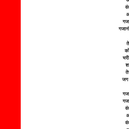
अ
वं
अ
गजा
गजानं
त
को
भरी
श
ते
जग 
गजा
गजा
वं
अ
वं