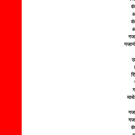
वं
अ
वं
अ
गजा
गजानं
उ
रि
ग
माथ
गजा
गजा
वं