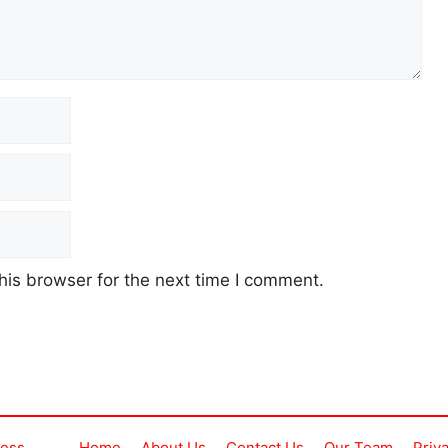
his browser for the next time I comment.
ress
Home
About Us
Contact Us
Our Team
Priv