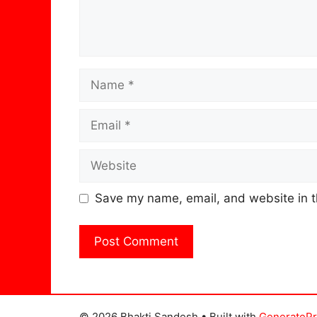
Name
Email
Website
Save my name, email, and website in t
© 2026 Bhakti Sandesh
• Built with
GenerateP