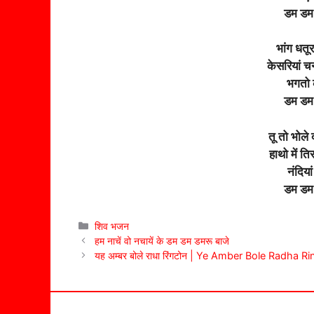
डम डम 
भांग धतूरा
केसरियां च
भगतो 
डम डम 
तू तो भोले 
हाथो में त
नंदिया
डम डम 
Categories
शिव भजन
हम नाचें वो नचायें के डम डम डमरू बाजे
यह अम्बर बोले राधा रिंगटोन | Ye Amber Bole Radha R