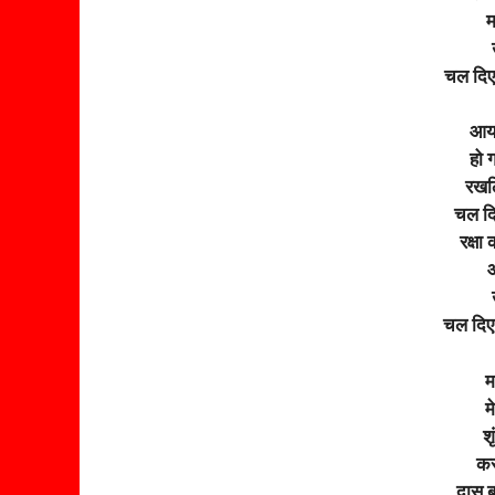
म
चल दिए
आया
हो 
रखलि
चल दि
रक्षा
चल दिए
म
म
शृ
कर
दास 